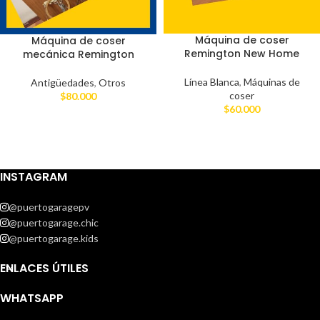
Máquina de coser
Máquina de coser
Remington New Home
mecánica Remington
Línea Blanca
,
Máquinas de
Antigüedades
,
Otros
coser
$
80.000
$
60.000
INSTAGRAM
@puertogaragepv
@puertogarage.chic
@puertogarage.kids
ENLACES ÚTILES
WHATSAPP