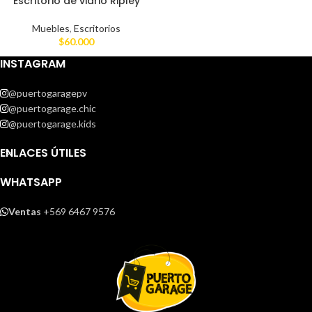
Escritorio de vidrio Ripley
Muebles
,
Escritorios
$
60.000
INSTAGRAM
@puertogaragepv
@puertogarage.chic
@puertogarage.kids
ENLACES ÚTILES
WHATSAPP
Ventas
+569 6467 9576