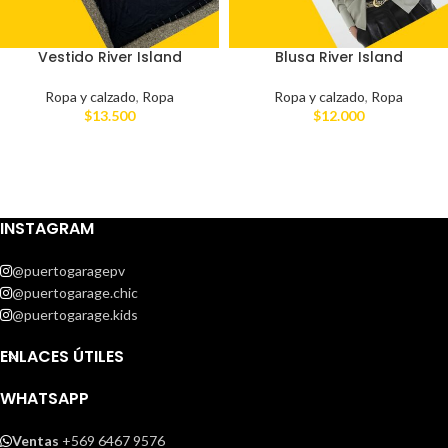
Vestido River Island
Blusa River Island
Ropa y calzado
,
Ropa
Ropa y calzado
,
Ropa
$
13.500
$
12.000
INSTAGRAM
@puertogaragepv
@puertogarage.chic
@puertogarage.kids
ENLACES ÚTILES
WHATSAPP
Ventas
+569 6467 9576