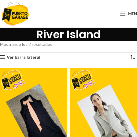
ME
River Island
Mostrando los 2 resultados
Ver barra lateral