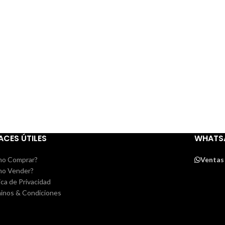
ACES ÚTILES
WHATS
o Comprar?
Ventas
o Vender?
ica de Privacidad
inos & Condiciones