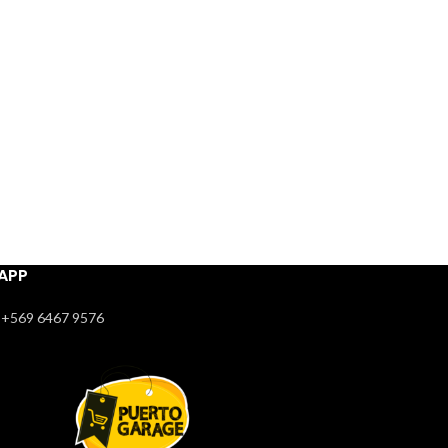
APP
+569 6467 9576