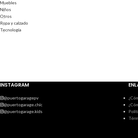
Muebles
Niños
Otros
Ropa y calzado
Tecnología
INSTAGRAM
ENL
@puertogaragepv
¿Cóm
@puertogarage.chic
¿Cóm
@puertogarage.kids
Polít
Térm