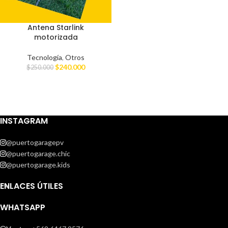
Antena Starlink
motorizada
Tecnología
,
Otros
$
240.000
$
250.000
INSTAGRAM
@puertogaragepv
@puertogarage.chic
@puertogarage.kids
ENLACES ÚTILES
WHATSAPP