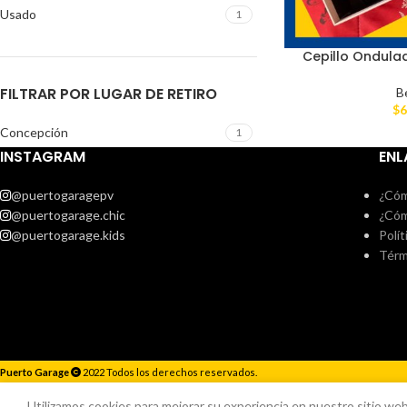
Usado
1
Cepillo Ondula
FILTRAR POR LUGAR DE RETIRO
B
$
6
Concepción
1
INSTAGRAM
ENL
@puertogaragepv
¿Cóm
@puertogarage.chic
¿Cóm
@puertogarage.kids
Polít
Térm
Puerto Garage
2022 Todos los derechos reservados.
Responderemos lo antes posible.
Utilizamos cookies para mejorar su experiencia en nuestro sitio web