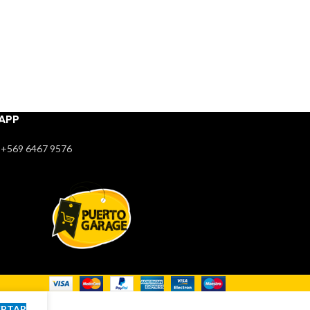
APP
+569 6467 9576
EPTAR