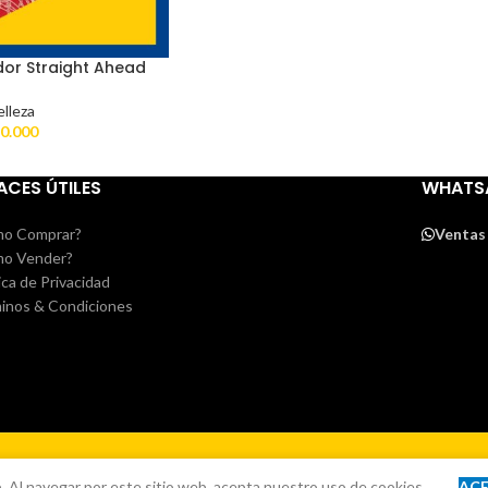
dor Straight Ahead
elleza
0.000
ACES ÚTILES
WHATS
o Comprar?
Ventas
o Vender?
ica de Privacidad
inos & Condiciones
. Al navegar por este sitio web, acepta nuestro uso de cookies.
AC