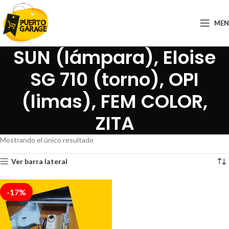
ME
SUN (lámpara), Eloise
SG 710 (torno), OPI
(limas), FEM COLOR,
ZITA
Mostrando el único resultado
Ver barra lateral
-17%