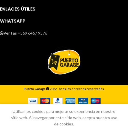
ENLACES ÚTILES
WHATSAPP
Ventas
+569 6467 9576
Puerto Garage
2022 Todos los derechos reservados.
Responderemos lo antes posible.
Utilizamos cookies para mejorar su experiencia en nuestro
sitio web. Al navegar por este sitio web, acepta nuestro uso
de cookies.
Inicio
Tienda