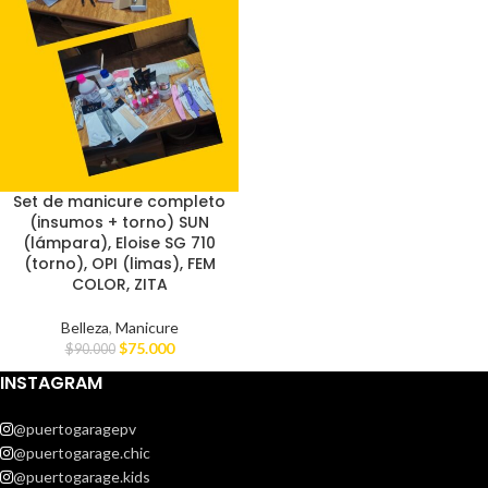
Set de manicure completo
(insumos + torno) SUN
(lámpara), Eloise SG 710
(torno), OPI (limas), FEM
COLOR, ZITA
Belleza
,
Manicure
$
75.000
$
90.000
INSTAGRAM
@puertogaragepv
@puertogarage.chic
@puertogarage.kids