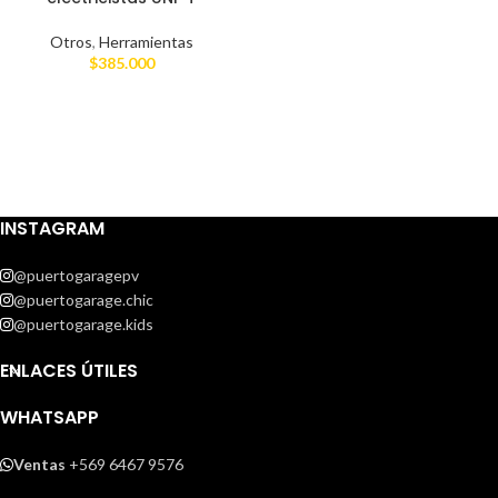
Otros
,
Herramientas
$
385.000
INSTAGRAM
@puertogaragepv
@puertogarage.chic
@puertogarage.kids
ENLACES ÚTILES
WHATSAPP
Ventas
+569 6467 9576