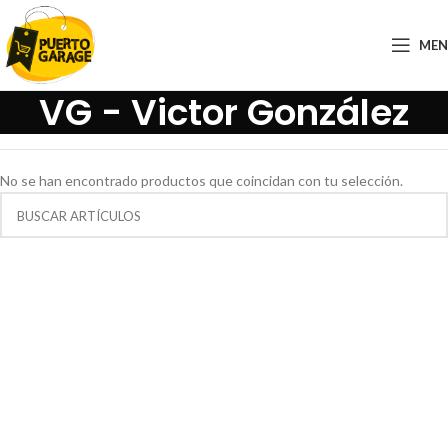
ME
VG - Victor González
No se han encontrado productos que coincidan con tu selección.