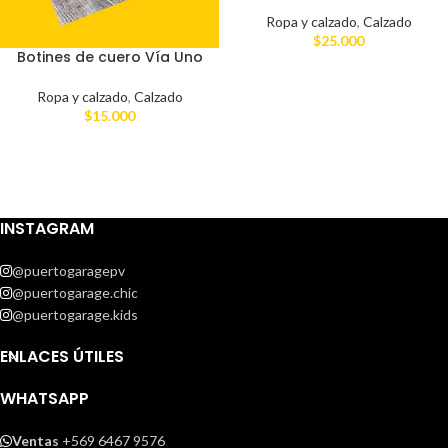
Ropa y calzado
,
Calzado
$
25.000
Botines de cuero Vía Uno
Ropa y calzado
,
Calzado
$
15.000
INSTAGRAM
@puertogaragepv
@puertogarage.chic
@puertogarage.kids
ENLACES ÚTILES
WHATSAPP
Ventas
+569 6467 9576