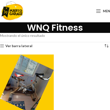
ME
WNQ Fitness
Mostrando el único resultado
Ver barra lateral