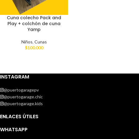
Cuna colecho Pack and
Play + colchón de cuna
Yamp
Niños
,
Cunas
$
100.000
INSTAGRAM
@puertogaragepv
@puertogarage.chic
@puertogarage.kids
ENLACES ÚTILES
WHATSAPP