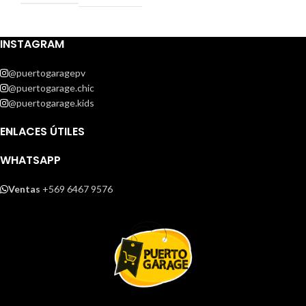
INSTAGRAM
@puertogaragepv
@puertogarage.chic
@puertogarage.kids
ENLACES ÚTILES
WHATSAPP
Ventas
+569 6467 9576