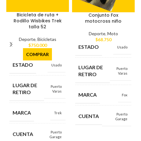
Bicicleta de ruta +
Conjunto Fox
Rodillo Wisbikes Trek
motocross niño
talla 52
Deporte
,
Moto
Deporte
,
Bicicletas
$
68.750
$
750.000
ESTADO
Usado
COMPRAR
ESTADO
Usado
LUGAR DE
Puerto
RETIRO
Varas
LUGAR DE
Puerto
RETIRO
Varas
MARCA
Fox
MARCA
Trek
Puerto
CUENTA
Garage
Puerto
CUENTA
Garage