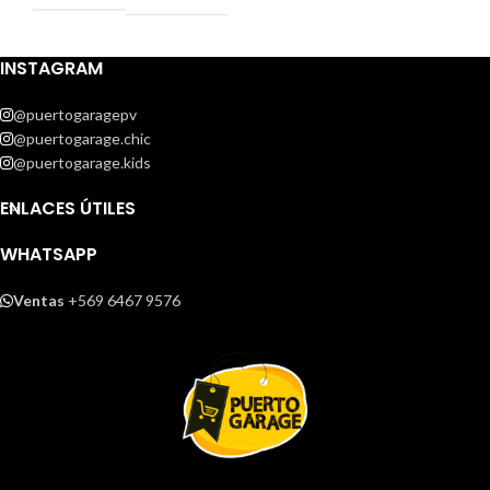
INSTAGRAM
@puertogaragepv
@puertogarage.chic
@puertogarage.kids
ENLACES ÚTILES
WHATSAPP
Ventas
+569 6467 9576