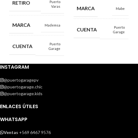
RETIRO
Puerto
Varas
MARCA
Mabe
MARCA
Mademsa
Puerto
CUENTA
Garage
Puerto
CUENTA
Garage
INSTAGRAM
@puertogaragepv
@puertogarage.chic
@puertogarage.kids
ENLACES ÚTILES
WHATSAPP
Ventas
+569 6467 9576