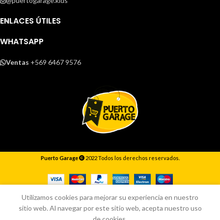
@puertogarage.kids
ENLACES ÚTILES
WHATSAPP
Ventas
+569 6467 9576
Puerto Garage
2022 Todos los derechos reservados.
Responderemos lo antes posible.
Utilizamos cookies para mejorar su experiencia en nuestro
sitio web. Al navegar por este sitio web, acepta nuestro uso
de cookies.