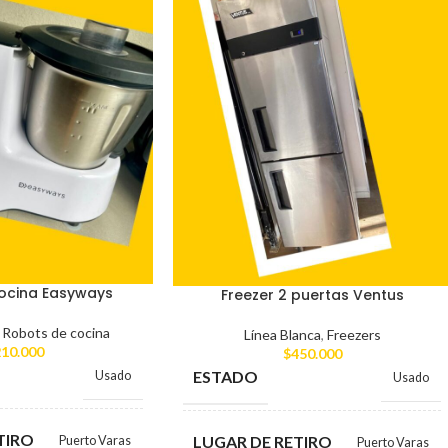
ocina Easyways
Freezer 2 puertas Ventus
,
Robots de cocina
Línea Blanca
,
Freezers
10.000
$
450.000
ESTADO
Usado
Usado
TIRO
LUGAR DE RETIRO
Puerto Varas
Puerto Varas