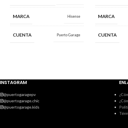
MARCA
MARCA
Hisense
CUENTA
CUENTA
Puerto Garage
INSTAGRAM
ENL
@puertogaragepv
¿Cóm
@puertogarage.chic
¿Cóm
@puertogarage.kids
Polít
Térm