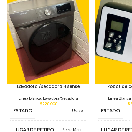
Lavadora /secadora Hisense
Robot de c
Línea Blanca
,
Lavadora/Secadora
Línea Blanca
$
220.000
$
2
ESTADO
ESTADO
Usado
LUGAR DE RETIRO
LUGAR DE RE
Puerto Montt