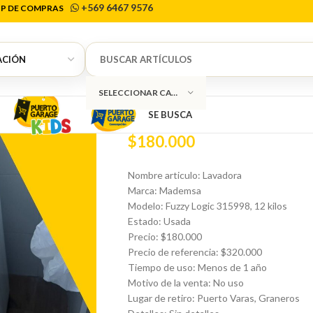
+569 6467 9576
P DE COMPRAS
Inicio
Línea Blanca
Lavadoras
Lavadora M
0
Lavadora Mad
SELECCIONAR CATEGORÍA
SE BUSCA
$
180.000
Nombre articulo: Lavadora
Marca: Mademsa
Modelo: Fuzzy Logic 315998, 12 kilos
Estado: Usada
Precio: $180.000
Precio de referencia: $320.000
Tiempo de uso: Menos de 1 año
Motivo de la venta: No uso
Lugar de retiro: Puerto Varas, Graneros