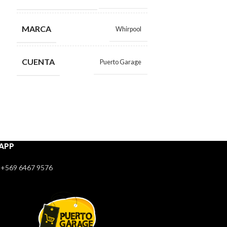
ESTADO
MARCA
Whirpool
LUGAR DE RE
CUENTA
Puerto Garage
MARCA
CUENTA
APP
+569 6467 9576