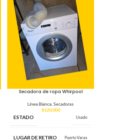
Secadora de ropa Whirpool
Máquina pa
Si
Línea Blanca
,
Secadoras
$
120.000
Línea Blan
ESTADO
Usado
$
CO
LUGAR DE RETIRO
Puerto Varas