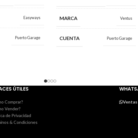
MARCA
Easyways
Ventus
CUENTA
Puerto Garage
Puerto Garage
ACES ÚTILES
WHATS
o Comprar?
Ventas
o Vender?
ica de Privacidad
inos & Condiciones