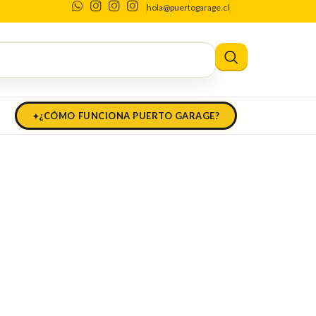
hola@puertogarage.cl
ademsa
emsa
¿CÓMO FUNCIONA PUERTO GARAGE?