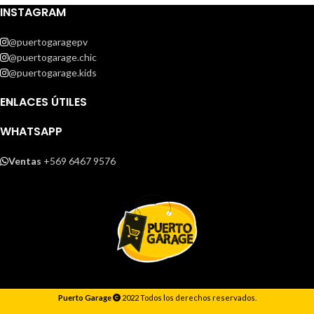
INSTAGRAM
@puertogaragepv
@puertogarage.chic
@puertogarage.kids
ENLACES ÚTILES
WHATSAPP
Ventas
+569 6467 9576
Puerto Garage
2022 Todos los derechos reservados.