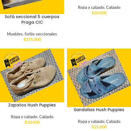
Ropa y calzado
,
Calzado
$
30.000
Sofá seccional 5 cuerpos
Praga CIC
Muebles
,
Sofás seccionales
$
375.000
Zapatos Hush Puppies
Sandalias Hush Puppies
Ropa y calzado
,
Calzado
Ropa y calzado
,
Calzado
$
20.000
$
25.000