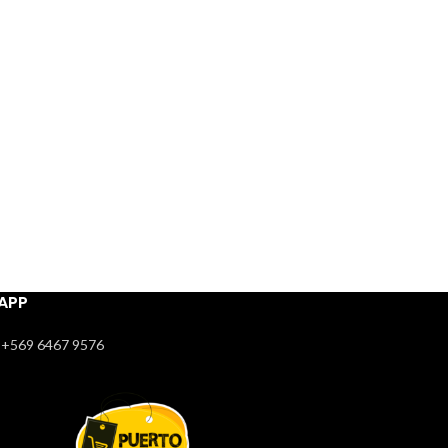
APP
+569 6467 9576