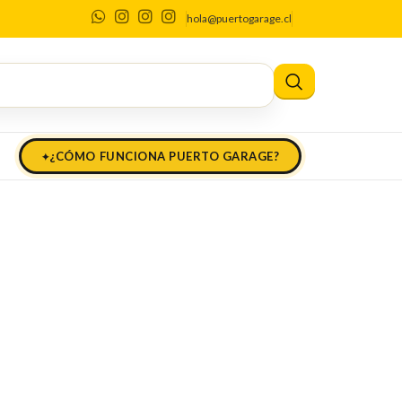
es
hola@puertogarage.cl
¿CÓMO FUNCIONA PUERTO GARAGE?