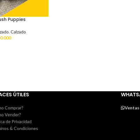
ush Puppies
lzado
,
Calzado
0.000
ACES ÚTILES
WHATS
o Comprar?
Ventas
o Vender?
ica de Privacidad
inos & Condiciones