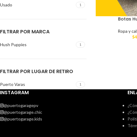
Usado
1
Botas H
FILTRAR POR MARCA
Ropa y ca
$
4
Hush Puppies
1
FILTRAR POR LUGAR DE RETIRO
Puerto Varas
1
INSTAGRAM
ENL
@puertogaragepv
¿Cóm
@puertogarage.chic
¿Cóm
@puertogarage.kids
Polít
Térm